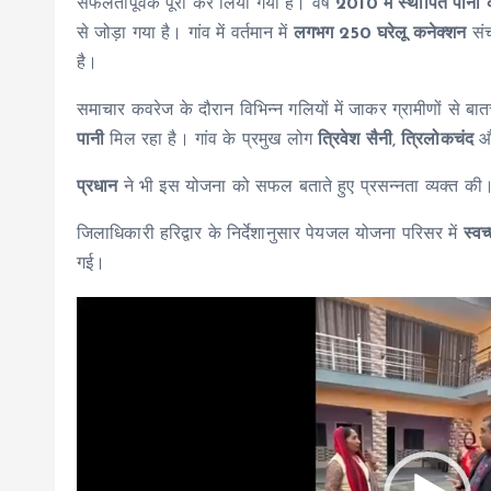
सफलतापूर्वक पूरा कर लिया गया है। वर्ष
2010 में स्थापित पानी
से जोड़ा गया है। गांव में वर्तमान में
लगभग 250 घरेलू कनेक्शन
संच
है।
समाचार कवरेज के दौरान विभिन्न गलियों में जाकर ग्रामीणों से बा
पानी
मिल रहा है। गांव के प्रमुख लोग
त्रिवेश सैनी
,
त्रिलोकचंद
औ
प्रधान
ने भी इस योजना को सफल बताते हुए प्रसन्नता व्यक्त की
जिलाधिकारी हरिद्वार के निर्देशानुसार पेयजल योजना परिसर में
स्व
गई।
V
i
d
e
o
P
l