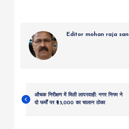
s
b
er
n
g
re
A
o
g
r
p
o
er
a
p
k
m
Editor mohan raja sa
P
औचक निरीक्षण में मिली लापरवाही: नगर निगम ने
o
दो फर्मों पर ₹25,000 का चालान ठोका
s