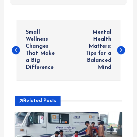
P
Small
Mental
o
Wellness
Health
Changes
Matters:
That Make
Tips for a
s
a Big
Balanced
Difference
Mind
t
n
a
Related Posts
v
i