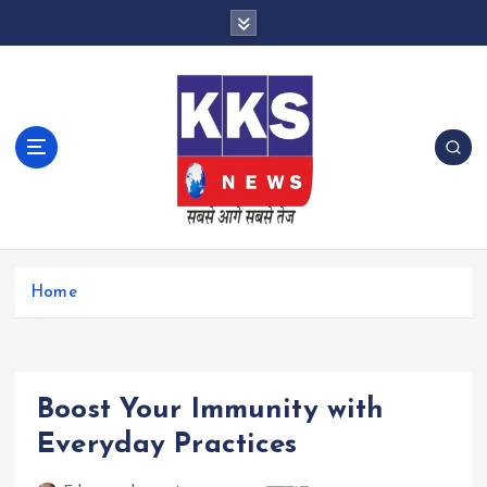
S
k
i
p
t
o
c
o
n
t
e
n
Home
t
Boost Your Immunity with
Everyday Practices