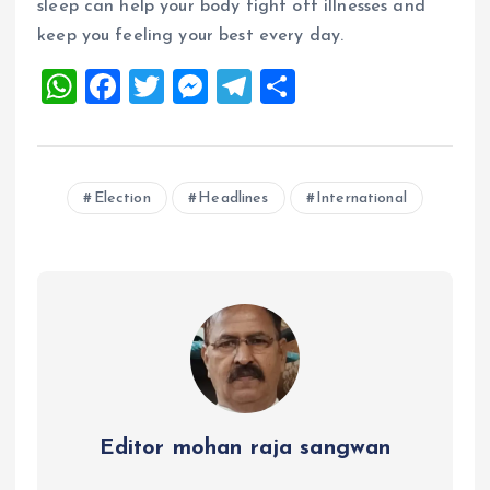
sleep can help your body fight off illnesses and
keep you feeling your best every day.
W
F
T
M
T
S
h
a
wi
es
el
h
at
ce
tt
se
e
a
s
b
er
n
g
re
Election
Headlines
International
A
o
g
r
p
o
er
a
p
k
m
Editor mohan raja sangwan