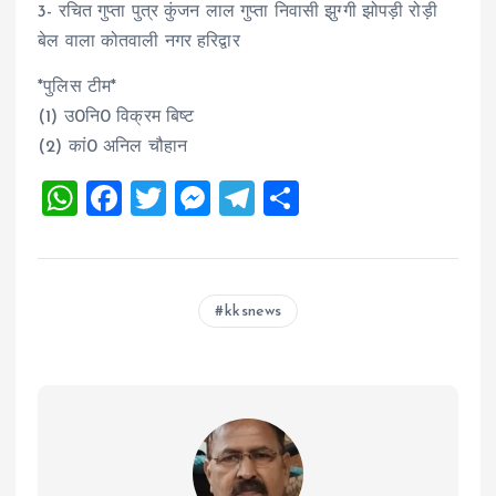
3- रचित गुप्ता पुत्र कुंजन लाल गुप्ता निवासी झुग्गी झोपड़ी रोड़ी
बेल वाला कोतवाली नगर हरिद्वार
*पुलिस टीम*
(1) उ0नि0 विक्रम बिष्ट
(2) कां0 अनिल चौहान
W
F
T
M
T
S
h
a
wi
es
el
h
at
ce
tt
se
e
a
s
b
er
n
g
re
kksnews
A
o
g
r
p
o
er
a
p
k
m