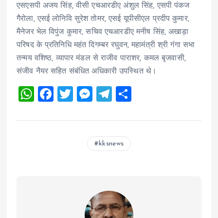
एसएसपी अजय सिंह, वीसी एचआरडीए अंशुल सिंह, एसपी पंकज
गैरोला, एसई लोनिवि सुरेश तोमर, एसई यूपीसीएल प्रदीप कुमार,
मैनेजर भेल विपुंज कुमार, सचिव एचआरडीए मनीष सिंह, अखाड़ा
परिषद के प्रतिनिधि महंत दिगम्बर रघुवन, महामंत्री श्री गंगा सभा
तन्मय वशिष्ठ, व्यापार मंडल से राजीव पाराशर, कमल बृजवासी,
संजीव नैयर सहित संबंधित अधिकारी उपस्थित थे।
W
F
T
M
T
S
h
a
wi
es
el
h
at
ce
tt
se
e
a
s
b
er
n
g
re
kksnews
A
o
g
r
p
o
er
a
p
k
m