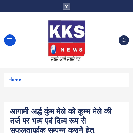
S
k
i
p
t
o
c
o
n
t
e
n
Home
t
आगामी अर्द्ध कुंभ मेले को कुम्भ मेले की
तर्ज पर भव्य एवं दिव्य रूप से
सफलतापूर्वक सम्पन्न कराने हेतु