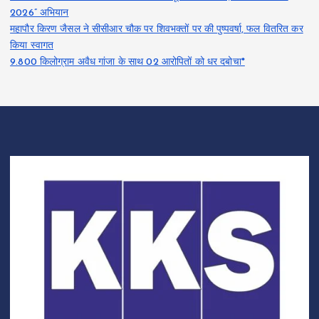
2026” अभियान
महापौर किरण जैसल ने सीसीआर चौक पर शिवभक्तों पर की पुष्पवर्षा, फल वितरित कर
किया स्वागत
9.800 किलोग्राम अवैध गांजा के साथ 02 आरोपितों को धर दबोचा*