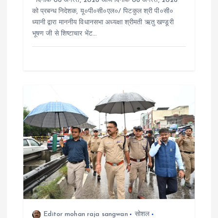
दिनांक 06 अगस्त, 2026 आज दिनांक 06 अगस्त, 2026
को प्रबन्ध निदेशक, यू०पी०सी०एल०/ पिटकुल श्री पी०सी०
ध्यानी द्वारा माननीय विधानसभा अध्यक्षा श्रीमती ऋतु खण्डूरी
भूषण जी से शिष्टाचार भेंट…
Editor mohan raja sangwan
सोशल