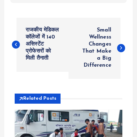
P
राजकीय मेडिकल
Small
o
कॉलेजों में 140
Wellness
असिस्टेंट
Changes
प्रोफेसरों को
That Make
s
मिली तैनाती
a Big
Difference
t
n
a
Related Posts
v
i