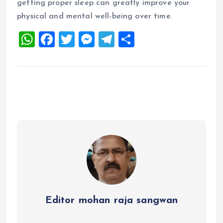
getting proper sleep can greatly improve your
physical and mental well-being over time.
W
F
T
M
T
S
h
a
wi
es
el
h
at
ce
tt
se
e
a
s
b
er
n
g
re
A
o
g
r
p
o
er
a
p
k
m
Editor mohan raja sangwan