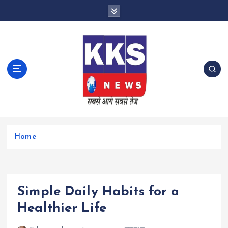
S
k
i
p
t
o
c
o
n
t
e
n
Home
t
Simple Daily Habits for a
Healthier Life