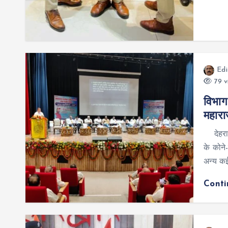
Edi
79 v
विभाग
महार
देहरादू
के कोने-
अन्य कई 
Cont