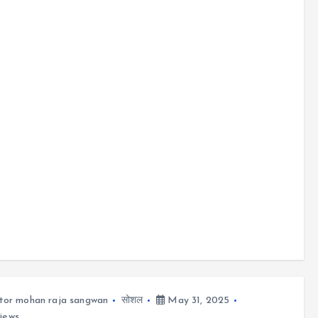
tor mohan raja sangwan
सोशल
May 31, 2025
iews