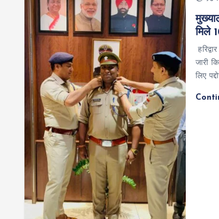
मुख्या
मिले 1
हरिद्वा
जारी कि
लिए पद्
Cont