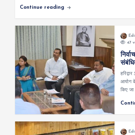
Continue reading
Edi
47 v
निर्व
संबंध
हरिद्वा
आयोग के
किए जा 
Cont
Edi