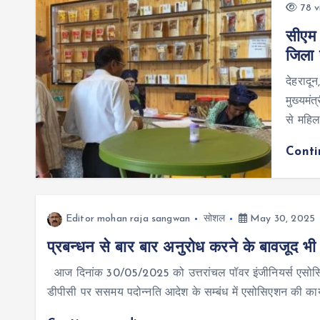
78 v
सीएम 
जिला
देहरादू
मुख्यमं
से महिल
Cont
Editor mohan raja sangwan
सोशल
May 30, 2025
प्रबन्धन से बार बार अनुरोध करने के बावजूद भी 
आज दिनांक 30/05/2025 को उत्तरांचल पॉवर इंजीनियर्स एसोसिएशन द्
डीपीसी पर ससमय पदोन्नति आदेश के सम्बंध में एसोसिएशन की कार