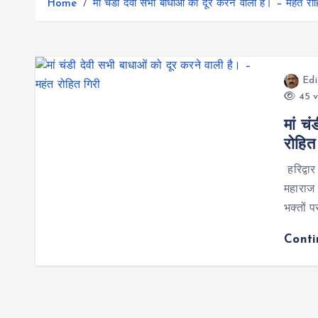
r
Home
मां चंडी देवी सभी बाधाओं को दूर करने वाली है। – महंत रोह
g
r
e
e
a
r
m
Edi
45 v
मां च
रोहित
हरिद्वार
महाराज 
भक्तों 
Cont