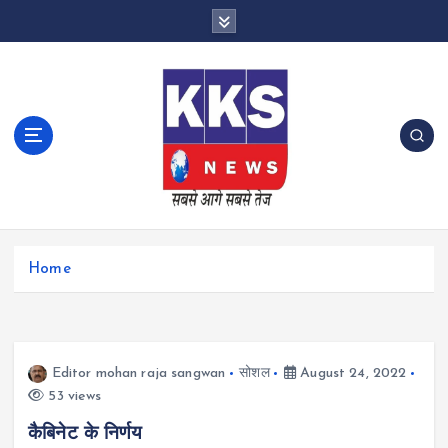
S
k
i
p
t
o
c
o
n
t
e
n
Home
t
Editor mohan raja sangwan
सोशल
August 24, 2022
53 views
कैबिनेट के निर्णय