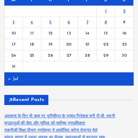
M
T
W
T
F
S
S
1
2
3
4
5
6
7
8
9
10
11
12
13
14
15
16
17
18
19
20
21
22
23
24
25
26
27
28
29
30
31
« Jul
Recent Posts
अवकाश के दिन भी काम पर यूपीसीएल के प्रबंध निदेशक श्री पी.सी. ध्यानी,
श्रद्धालुओं की सेवा और सुविधा को सर्वोच्च प्राथमिकता
तकनीकी शिक्षा विभाग प्रदेशभर में आयोजित करेगा रोजगार मेले
कांवड़ यात्रा में उमड़ा आस्था का सैलाब, व्यवस्थाओं से श्रद्धालु खुश