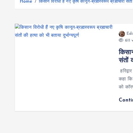
r
Home
किसान विरोधी हैं नए कृषि कानून-ब्रह्मस्वरूप ब्रह्मचारी संतों क
g
r
e
e
a
r
m
Edi
611 
किसान 
संतों 
हरिद्वार
कहा कि 
को काॅर
Cont